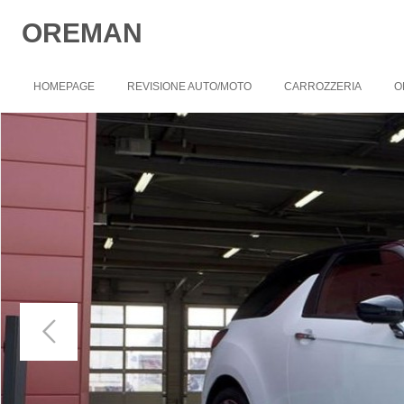
OREMAN
Nessun
risultato
HOMEPAGE
REVISIONE AUTO/MOTO
CARROZZERIA
O
Eventi
Termini e condizioni
Video
Link
Download
Guestbook