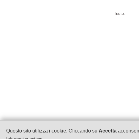
Testo:
Questo sito utilizza i cookie. Cliccando su
Accetta
acconsenti
OREMAN Srl
- P.IVA 0222131
Informativa estesa