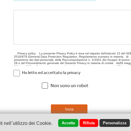
Ho letto ed accettato la privacy
Non sono un robot
 nell`utilizzo dei Cookie.
Accetta
Rifiuta
Personalizza
0804 - Tel.
0965.590.593
-
info@oreman.it
- Via Sbarre Sup. 57/B - R