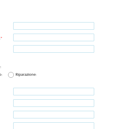
:
*
:
o:
Riparazione: