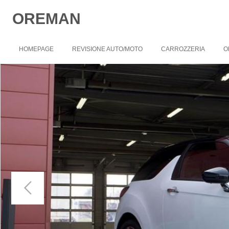
OREMAN
HOMEPAGE
REVISIONE AUTO/MOTO
CARROZZERIA
O
Eventi
Termini e condizioni
Video
Link
Download
Guestbook